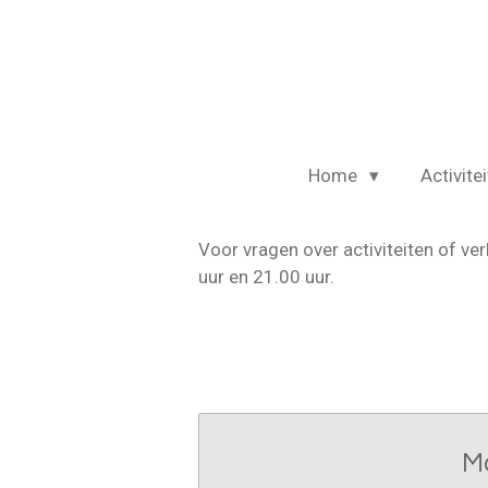
Ga
direct
naar
de
hoofdinhoud
Home
Activite
Voor vragen over activiteiten of 
uur en 21.00 uur.
M