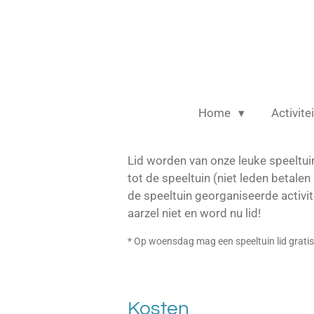
Ga
direct
naar
de
hoofdinhoud
Home
Activite
Lid worden van onze leuke speeltuin? 
tot de speeltuin (niet leden betale
de speeltuin georganiseerde activit
aarzel niet en word nu lid!
* Op woensdag mag een speeltuin lid gratis
Kosten